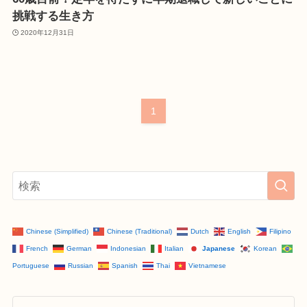
挑戦する生き方
2020年12月31日
1
Chinese (Simplified)
Chinese (Traditional)
Dutch
English
Filipino
French
German
Indonesian
Italian
Japanese
Korean
Portuguese
Russian
Spanish
Thai
Vietnamese